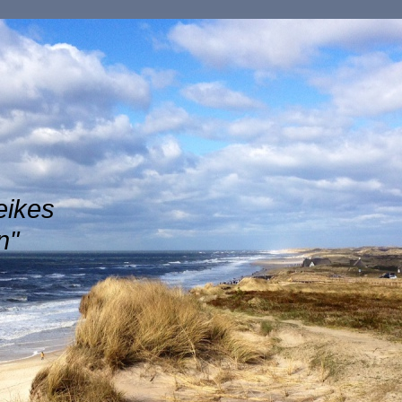
eikes
n"