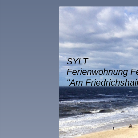
SYLT
Ferienwohnung F
"Am Friedrichshai