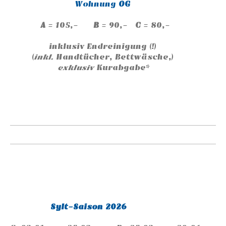
Wohnung
OG
A
= 105,-
B
= 90,-
C
= 80,-
inklusiv Endreinigung (!)
(
inkl.
Handtücher, Bettwäsche,)
exklusiv
Kurabgabe*
Sylt-Saison 2026